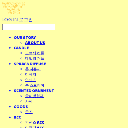
LOG IN
로그인
OUR STORY
ABOUT US
CANDLE
오브제 캔들
데일리 캔들
SPRAY & DIFFUSE
홈 디퓨저
디퓨저
인센스
룸 스프레이
SCENTED ORNAMENT
종이방향제
사쉐
GOODS
굿즈
ACC
인센스 ACC
디퓨저 ACC