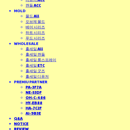
캔들 ACC
MOLD
몰드 All
오브제 몰드
베어 시리즈
하트 시리즈
푸드 시리즈
WHOLESALE
홀세일 All
홀세일 캔들
홀세일 룸스프레이
홀세일 ETC
홀세일 굿즈
홀세일 디퓨저
PREMIU PARTNER
PA-3F7A
NE-53DF
OH-C-486
HY-EB88
HA-7C2F
AI-9B3E
Q&A
NOTICE
REVIEW