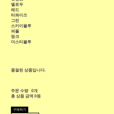
옐로우
레드
터콰이즈
그린
스카이블루
퍼플
핑크
더스티블루
품절된 상품입니다.
주문 수량
0개
총 상품 금액
0원
구매하기