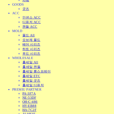
사쉐
GOODS
굿즈
ACC
인센스 ACC
디퓨저 ACC
캔들 ACC
MOLD
몰드 All
오브제 몰드
베어 시리즈
하트 시리즈
푸드 시리즈
WHOLESALE
홀세일 All
홀세일 캔들
홀세일 룸스프레이
홀세일 ETC
홀세일 굿즈
홀세일 디퓨저
PREMIU PARTNER
PA-3F7A
NE-53DF
OH-C-486
HY-EB88
HA-7C2F
AI-9B3E