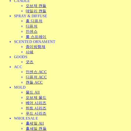
CANDLE
오브제 캔들
데일리 캔들
SPRAY & DIFFUSE
홈 디퓨저
디퓨저
인센스
룸 스프레이
SCENTED ORNAMENT
종이방향제
사쉐
GOODS
굿즈
ACC
인센스 ACC
디퓨저 ACC
캔들 ACC
MOLD
몰드 All
오브제 몰드
베어 시리즈
하트 시리즈
푸드 시리즈
WHOLESALE
홀세일 All
홀세일 캔들