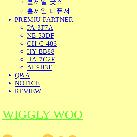
홀세일 굿즈
홀세일 디퓨저
PREMIU PARTNER
PA-3F7A
NE-53DF
OH-C-486
HY-EB88
HA-7C2F
AI-9B3E
Q&A
NOTICE
REVIEW
WIGGLY WOO