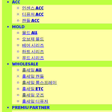
ACC
인센스 ACC
디퓨저 ACC
캔들 ACC
MOLD
몰드 All
오브제 몰드
베어 시리즈
하트 시리즈
푸드 시리즈
WHOLESALE
홀세일 All
홀세일 캔들
홀세일 룸스프레이
홀세일 ETC
홀세일 굿즈
홀세일 디퓨저
PREMIU PARTNER