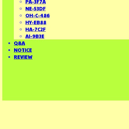
PA-3F7A
NE-53DF
OH-C-486
HY-EB88
HA-7C2F
AI-9B3E
Q&A
NOTICE
REVIEW