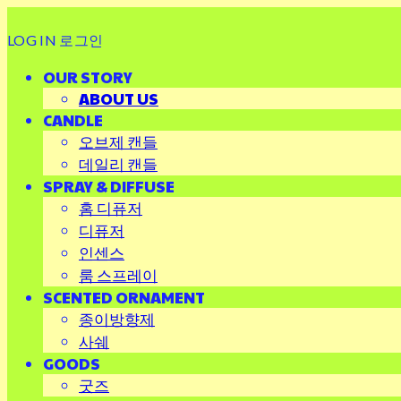
LOG IN
로그인
OUR STORY
ABOUT US
CANDLE
오브제 캔들
데일리 캔들
SPRAY & DIFFUSE
홈 디퓨저
디퓨저
인센스
룸 스프레이
SCENTED ORNAMENT
종이방향제
사쉐
GOODS
굿즈