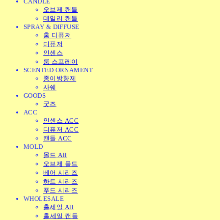
CANDLE
오브제 캔들
데일리 캔들
SPRAY & DIFFUSE
홈 디퓨저
디퓨저
인센스
룸 스프레이
SCENTED ORNAMENT
종이방향제
사쉐
GOODS
굿즈
ACC
인센스 ACC
디퓨저 ACC
캔들 ACC
MOLD
몰드 All
오브제 몰드
베어 시리즈
하트 시리즈
푸드 시리즈
WHOLESALE
홀세일 All
홀세일 캔들