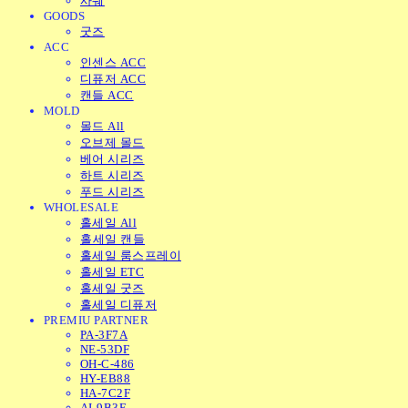
사쉐
GOODS
굿즈
ACC
인센스 ACC
디퓨저 ACC
캔들 ACC
MOLD
몰드 All
오브제 몰드
베어 시리즈
하트 시리즈
푸드 시리즈
WHOLESALE
홀세일 All
홀세일 캔들
홀세일 룸스프레이
홀세일 ETC
홀세일 굿즈
홀세일 디퓨저
PREMIU PARTNER
PA-3F7A
NE-53DF
OH-C-486
HY-EB88
HA-7C2F
AI-9B3E