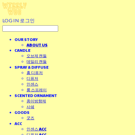
LOG IN
로그인
OUR STORY
ABOUT US
CANDLE
오브제 캔들
데일리 캔들
SPRAY & DIFFUSE
홈 디퓨저
디퓨저
인센스
룸 스프레이
SCENTED ORNAMENT
종이방향제
사쉐
GOODS
굿즈
ACC
인센스 ACC
디퓨저 ACC