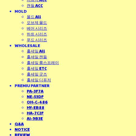
캔들 ACC
MOLD
몰드 All
오브제 몰드
베어 시리즈
하트 시리즈
푸드 시리즈
WHOLESALE
홀세일 All
홀세일 캔들
홀세일 룸스프레이
홀세일 ETC
홀세일 굿즈
홀세일 디퓨저
PREMIU PARTNER
PA-3F7A
NE-53DF
OH-C-486
HY-EB88
HA-7C2F
AI-9B3E
Q&A
NOTICE
REVIEW