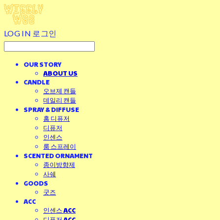
LOG IN
로그인
OUR STORY
ABOUT US
CANDLE
오브제 캔들
데일리 캔들
SPRAY & DIFFUSE
홈 디퓨저
디퓨저
인센스
룸 스프레이
SCENTED ORNAMENT
종이방향제
사쉐
GOODS
굿즈
ACC
인센스 ACC
디퓨저 ACC