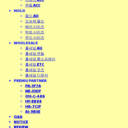
캔들 ACC
MOLD
몰드 All
오브제 몰드
베어 시리즈
하트 시리즈
푸드 시리즈
WHOLESALE
홀세일 All
홀세일 캔들
홀세일 룸스프레이
홀세일 ETC
홀세일 굿즈
홀세일 디퓨저
PREMIU PARTNER
PA-3F7A
NE-53DF
OH-C-486
HY-EB88
HA-7C2F
AI-9B3E
Q&A
NOTICE
REVIEW