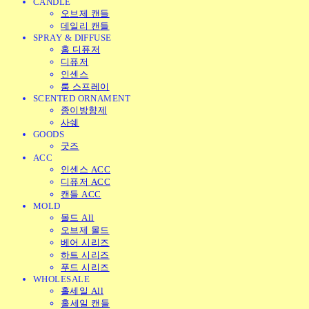
CANDLE
오브제 캔들
데일리 캔들
SPRAY & DIFFUSE
홈 디퓨저
디퓨저
인센스
룸 스프레이
SCENTED ORNAMENT
종이방향제
사쉐
GOODS
굿즈
ACC
인센스 ACC
디퓨저 ACC
캔들 ACC
MOLD
몰드 All
오브제 몰드
베어 시리즈
하트 시리즈
푸드 시리즈
WHOLESALE
홀세일 All
홀세일 캔들