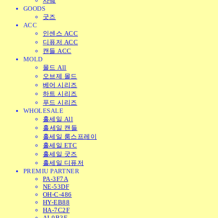
사쉐
GOODS
굿즈
ACC
인센스 ACC
디퓨저 ACC
캔들 ACC
MOLD
몰드 All
오브제 몰드
베어 시리즈
하트 시리즈
푸드 시리즈
WHOLESALE
홀세일 All
홀세일 캔들
홀세일 룸스프레이
홀세일 ETC
홀세일 굿즈
홀세일 디퓨저
PREMIU PARTNER
PA-3F7A
NE-53DF
OH-C-486
HY-EB88
HA-7C2F
AI-9B3E