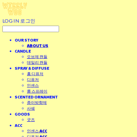
LOG IN
로그인
OUR STORY
ABOUT US
CANDLE
오브제 캔들
데일리 캔들
SPRAY & DIFFUSE
홈 디퓨저
디퓨저
인센스
룸 스프레이
SCENTED ORNAMENT
종이방향제
사쉐
GOODS
굿즈
ACC
인센스 ACC
디퓨저 ACC