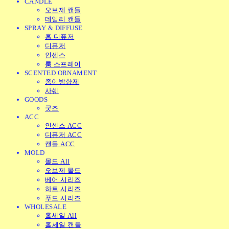
CANDLE
오브제 캔들
데일리 캔들
SPRAY & DIFFUSE
홈 디퓨저
디퓨저
인센스
룸 스프레이
SCENTED ORNAMENT
종이방향제
사쉐
GOODS
굿즈
ACC
인센스 ACC
디퓨저 ACC
캔들 ACC
MOLD
몰드 All
오브제 몰드
베어 시리즈
하트 시리즈
푸드 시리즈
WHOLESALE
홀세일 All
홀세일 캔들