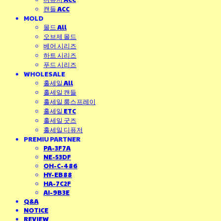
캔들 ACC
MOLD
몰드 All
오브제 몰드
베어 시리즈
하트 시리즈
푸드 시리즈
WHOLESALE
홀세일 All
홀세일 캔들
홀세일 룸스프레이
홀세일 ETC
홀세일 굿즈
홀세일 디퓨저
PREMIU PARTNER
PA-3F7A
NE-53DF
OH-C-486
HY-EB88
HA-7C2F
AI-9B3E
Q&A
NOTICE
REVIEW