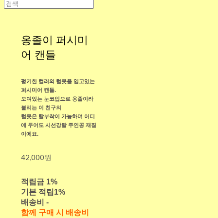
옹졸이 퍼시미
어 캔들
펑키한 컬러의 털옷을 입고있는
퍼시미어 캔들.
모여있는 눈코입으로 옹졸이라
불리는 이 친구의
털옷은 탈부착이 가능하며 어디
에 두어도 시선강탈 주인공 재질
이에요.
42,000원
적립금
1%
기본 적립
1%
배송비
-
함께 구매 시 배송비